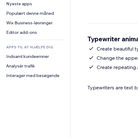
Konvertering
Lagerløsninger
Nyeste apps
PDF
Billedeffekter
Chat
Dropshipping
Fildeling
Populært denne måned
Knapper og menuer
Kommentarer
Priser og abonnement
Nyheder
Bannere og badges
Wix Business-løsninger
Telefon
Crowdfunding
Indholdsservices
Lommeregnere
Fællesskab
Editor add-ons
Mad og drikkevarer
Typewriter anima
Teksteffekter
Søg
Anmeldelser og anbefalinger
APPS TIL AT HJÆLPE DIG
Vejr
Create beautiful 
CRM
Indsaml kundeemner
Diagrammer og tabeller
Change the appear
Analysér trafik
Create repeating 
Interager med besøgende
Typewriters are text b