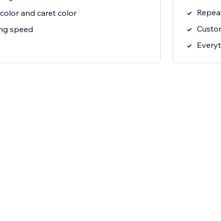
Repeat
color and caret color
Custo
ing speed
Everyt