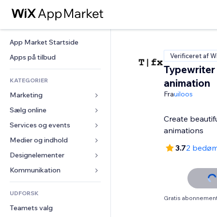
App Market Startside
Verificeret af W
Apps på tilbud
Typewriter
KATEGORIER
animation
Fra
uiloos
Marketing
Sælg online
Annoncer
Create beautif
Mobil
Services og events
Apps til Webshops
animations
Statistikker
Forsendelse og levering
Medier og indhold
Hoteller
3.7
2 bedøm
Sociale medier
Sælg-knapper
Events
Designelementer
Galleri
SEO
Online kurser
Restauranter
Musik
Kort og Navigation
Kommunikation 
Engagement
Print on Demand
Ejendomshandel
Podcasts
Privatliv & Sikkerhed
Formularer
Hjemmesideregister
Bogføring
UDFORSK
Bookinger
Fotografi
Ur
Blog
Gratis abonnement 
E-mail
Kuponer og loyalitet
Teamets valg
Video
Sideskabeloner
Meningsmålinger