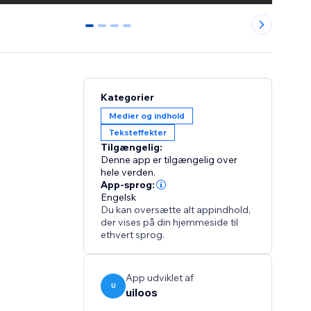
0
1
2
3
Kategorier
Medier og indhold
Teksteffekter
Tilgængelig:
Denne app er tilgængelig over
hele verden.
App-sprog:
Engelsk
Du kan oversætte alt appindhold,
der vises på din hjemmeside til
ethvert sprog.
App udviklet af
U
uiloos