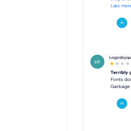
Læs mer
UI
Logosbyqu
LO
Terribly 
Fonts don'
Garbage 
UI