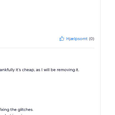
Hjælpsomt
(0)
kfully it's cheap, as I will be removing it.
xing the glitches.