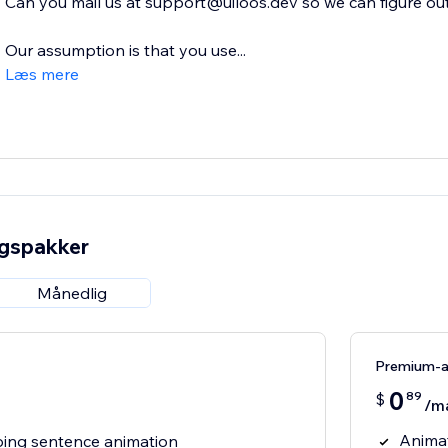
Can you mail us at support@uiloos.dev so we can figure out
Our assumption is that you use...
Læs mere
ngspakker
Månedlig
Premium-
0
89
$
/m
Animat
ping sentence animation