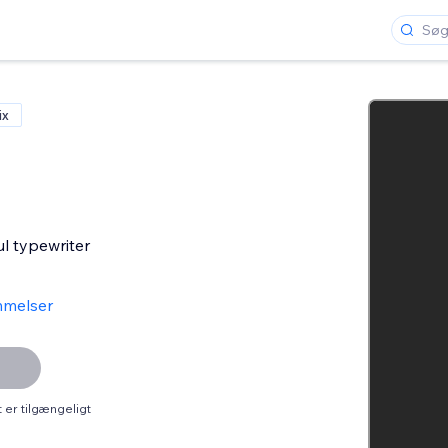
ix
ul typewriter
melser
er tilgængeligt