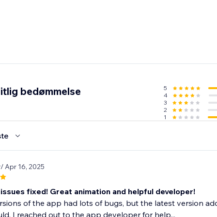
5
itlig bedømmelse
4
3
2
1
te
r
/ Apr 16, 2025
issues fixed! Great animation and helpful developer!
ersions of the app had lots of bugs, but the latest version a
ld. I reached out to the app developer for help...