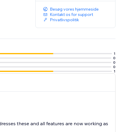
Besøg vores hjemmeside
Kontakt os for support
Privatlivspolitik
1
0
0
0
1
ddresses these and all features are now working as