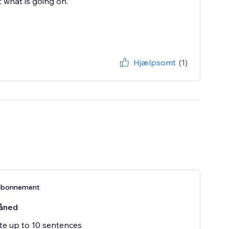
 what is going on.
Hjælpsomt
(1)
abonnement
åned
e up to 10 sentences