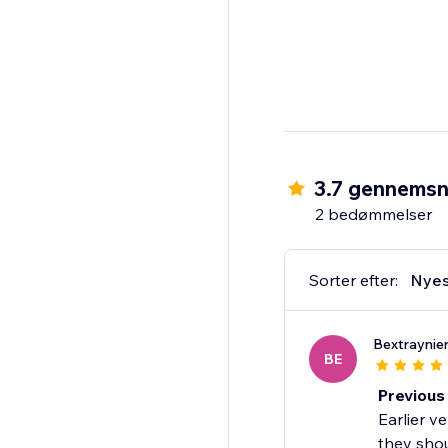
3.7 gennemsn
2 bedømmelser
Sorter efter:
Nyes
Bextraynie
BE
Previous 
Earlier v
they shou