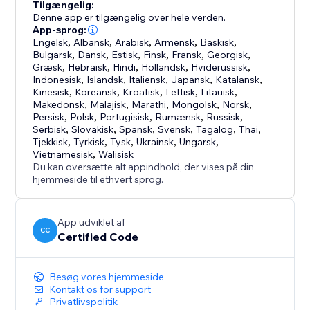
Tilgængelig:
Denne app er tilgængelig over hele verden.
App-sprog:
Engelsk
,
Albansk
,
Arabisk
,
Armensk
,
Baskisk
,
Bulgarsk
,
Dansk
,
Estisk
,
Finsk
,
Fransk
,
Georgisk
,
Græsk
,
Hebraisk
,
Hindi
,
Hollandsk
,
Hviderussisk
,
Indonesisk
,
Islandsk
,
Italiensk
,
Japansk
,
Katalansk
,
Kinesisk
,
Koreansk
,
Kroatisk
,
Lettisk
,
Litauisk
,
Makedonsk
,
Malajisk
,
Marathi
,
Mongolsk
,
Norsk
,
Persisk
,
Polsk
,
Portugisisk
,
Rumænsk
,
Russisk
,
Serbisk
,
Slovakisk
,
Spansk
,
Svensk
,
Tagalog
,
Thai
,
Tjekkisk
,
Tyrkisk
,
Tysk
,
Ukrainsk
,
Ungarsk
,
Vietnamesisk
,
Walisisk
Du kan oversætte alt appindhold, der vises på din
hjemmeside til ethvert sprog.
App udviklet af
CC
Certified Code
Besøg vores hjemmeside
Kontakt os for support
Privatlivspolitik