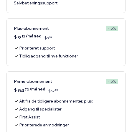
Selvbetjeningssupport
Plus-abonnement
- 5%
/måned
$
9
12
60
$
9
Prioriteret support
Tidlig adgang til nye funktioner
Prime-abonnement
- 5%
/måned
$
54
72
60
$
57
Alt fra de tidligere abonnementer, plus:
Adgang til specialister
First Assist
Prioriterede anmodninger