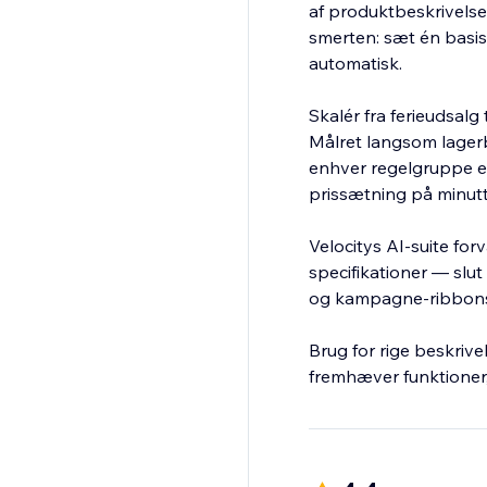
af produktbeskrivelser
smerten: sæt én basisp
automatisk.
Skalér fra ferieudsal
Målret langsom lagerb
enhver regelgruppe ef
prissætning på minutt
Velocitys AI-suite fo
specifikationer — slut
og kampagne-ribbons o
Brug for rige beskriv
fremhæver funktioner, 