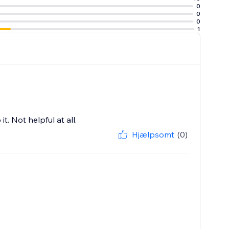
0
0
0
1
t. Not helpful at all.
Hjælpsomt
(0)