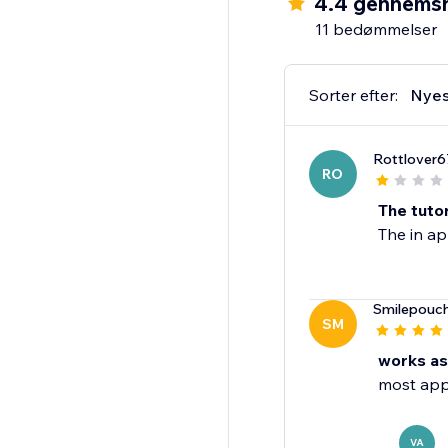
4.4 gennemsn
11 bedømmelser
Sorter efter:
Nyes
Rottlover6
RO
The tutor
The in ap
Smilepouc
SM
works as
most apps
VA