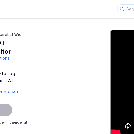
ceret af Wix
AI
itor
tions
kter og
med AI
ømmelser
er tilgængeligt