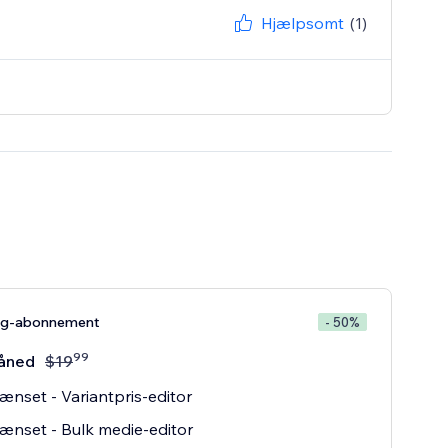
Hjælpsomt
(1)
ng-abonnement
- 50%
99
åned
$
19
nset - Variantpris-editor
nset - Bulk medie-editor