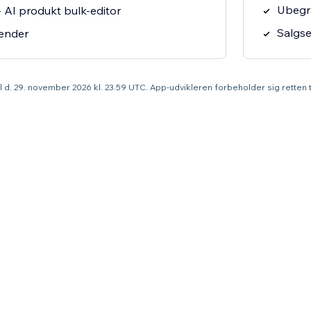
Ubegræ
 AI produkt bulk-editor
Salgs
ender
til d. 29. november 2026 kl. 23.59 UTC. App-udvikleren forbeholder sig retten ti