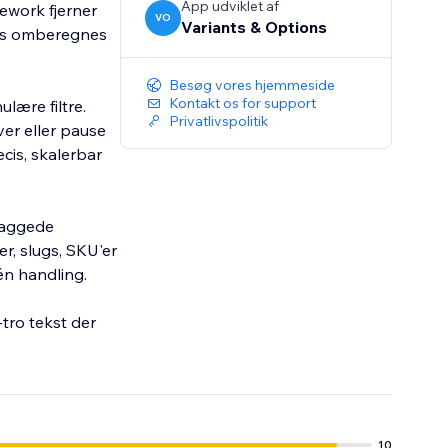
App udviklet af
ework fjerner
VO
Variants & Options
pris omberegnes
Besøg vores hjemmeside
Kontakt os for support
lære filtre.
Privatlivspolitik
er eller pause
cis, skalerbar
 taggede
r, slugs, SKU'er
én handling.
tro tekst der
10