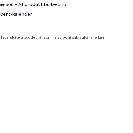
nset - AI produkt bulk-editor
event-kalender
l at afslutte tilbuddet når som helst, og at salgsvilkårene kan