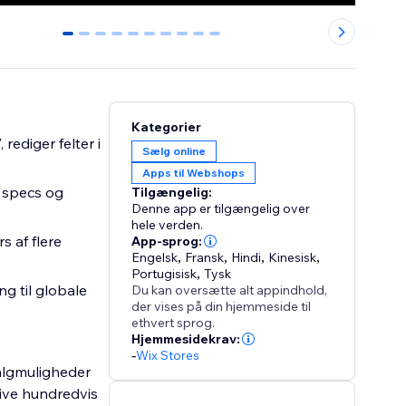
0
1
2
3
4
5
6
7
8
9
Kategorier
rediger felter i
Sælg online
Apps til Webshops
 specs og
Tilgængelig:
Denne app er tilgængelig over
hele verden.
s af flere
App-sprog:
Engelsk
,
Fransk
,
Hindi
,
Kinesisk
,
Portugisisk
,
Tysk
g til globale
Du kan oversætte alt appindhold,
der vises på din hjemmeside til
ethvert sprog.
Hjemmesidekrav:
-
Wix Stores
valgmuligheder
rive hundredvis