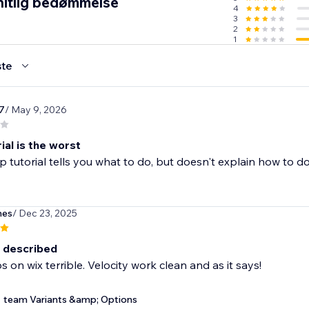
itlig bedømmelse
4
3
2
1
te
7
/ May 9, 2026
ial is the worst
p tutorial tells you what to do, but doesn't explain how to do i
hes
/ Dec 23, 2025
 described
 on wix terrible. Velocity work clean and as it says!
team Variants &amp; Options