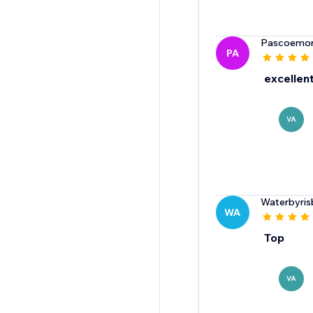
Pascoemor
PA
excellent
VA
Waterbyris
WA
Top
VA