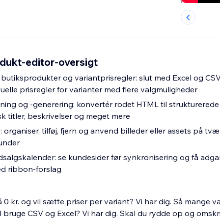
odukt-editor-oversigt
 butiksprodukter og variantprisregler: slut med Excel og CSV, 
elle prisregler for varianter med flere valgmuligheder
ing og -generering: konvertér rodet HTML til strukturerede
k titler, beskrivelser og meget mere
organiser, tilføj, fjern og anvend billeder eller assets på tvær
under
dsalgskalender: se kundesider før synkronisering og få adgan
d ribbon-forslag
 0 kr. og vil sætte priser per variant? Vi har dig. Så mange 
al bruge CSV og Excel? Vi har dig. Skal du rydde op og omsk