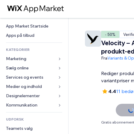
App Market Startside
- 50%
Verifi
Apps på tilbud
Velocity – 
KATEGORIER
produkt-ed
Fra
Variants & Op
Marketing
Sælg online
Annoncer
Rediger produ
Mobil
Services og events
Apps til Webshops
variantpriser 
Statistikker
Forsendelse og levering
Medier og indhold
Hoteller
4.4
11 bed
Sociale medier
Sælg-knapper
Events
Designelementer
Galleri
SEO
Online kurser
Restauranter
Musik
Kort og Navigation
Kommunikation 
Engagement
Print on Demand
Ejendomshandel
Podcasts
Privatliv & Sikkerhed
Formularer
Hjemmesideregister
Bogføring
UDFORSK
Bookinger
Fotografi
Ur
Blog
Gratis abonnement 
E-mail
Kuponer og loyalitet
Teamets valg
Video
Sideskabeloner
Meningsmålinger