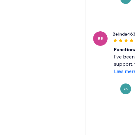
Belinda46
BE
Function
I’ve been
support, 
Læs mer
VA