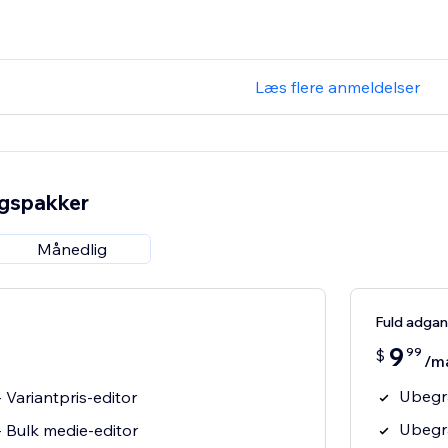
Læs flere anmeldelser
ngspakker
Månedlig
Fuld adga
9
99
$
/m
Ubegræ
 Variantpris-editor
Ubegræ
 Bulk medie-editor