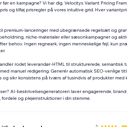
 før en kampagne? Vi har dig. Velocitys Variant Pricing Fram
ris og tilføj prisregler på vores intuitive grid. Hver variant
g til premium-lanceringer med ubegrænsede regelsæt og granu
eholdning, niche-materialer eller sæsonkampagner og aktiv
ter behov. Ingen regneark, ingen menneskelige fejl, kun præ
er.
rvandler rodet leverandør-HTML til strukturerede, semantisk
 med manuel redigering. Generér automatisk SEO-venlige title
g sikr konsistens på tværs af tusindvis af produkter med 
elser? AI-beskrivelsesgeneratoren laver engagerende, brand-
fordele og plejeinstruktioner i din stemme.
5