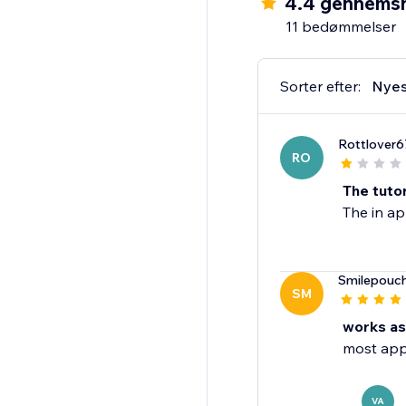
4.4 gennemsn
11 bedømmelser
Sorter efter:
Nyes
Rottlover6
RO
The tutor
The in ap
Smilepouc
SM
works as
most apps
VA