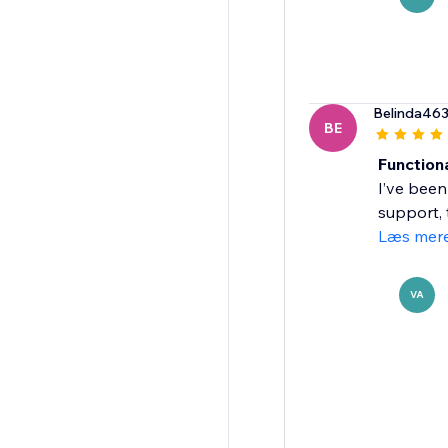
Belinda46
BE
Function
I’ve been
support, 
Læs mer
VA