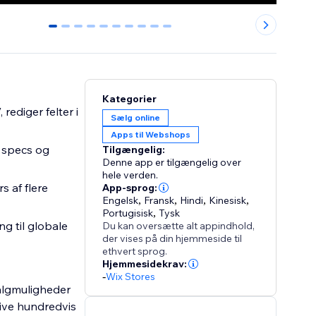
0
1
2
3
4
5
6
7
8
9
Kategorier
rediger felter i
Sælg online
Apps til Webshops
 specs og
Tilgængelig:
Denne app er tilgængelig over
hele verden.
s af flere
App-sprog:
Engelsk
,
Fransk
,
Hindi
,
Kinesisk
,
Portugisisk
,
Tysk
g til globale
Du kan oversætte alt appindhold,
der vises på din hjemmeside til
ethvert sprog.
Hjemmesidekrav:
-
Wix Stores
valgmuligheder
rive hundredvis