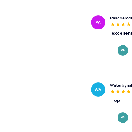
Pascoemor
PA
excellent
VA
Waterbyris
WA
Top
VA