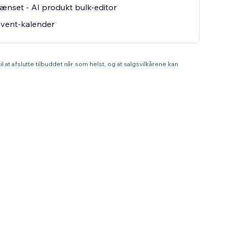
nset - AI produkt bulk-editor
event-kalender
l at afslutte tilbuddet når som helst, og at salgsvilkårene kan