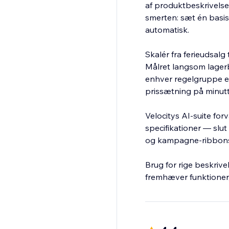
af produktbeskrivelser
smerten: sæt én basisp
automatisk.
Skalér fra ferieudsal
Målret langsom lagerb
enhver regelgruppe ef
prissætning på minutt
Velocitys AI-suite fo
specifikationer — slut
og kampagne-ribbons o
Brug for rige beskriv
fremhæver funktioner, 