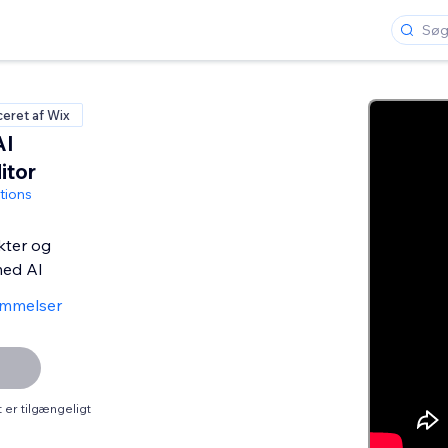
ceret af Wix
AI
itor
tions
kter og
med AI
ømmelser
er tilgængeligt