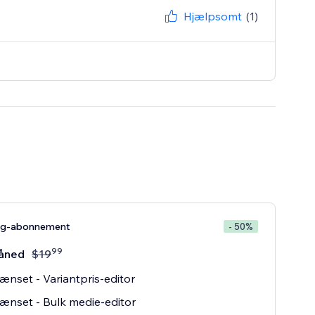
Hjælpsomt
(1)
ng-abonnement
- 50%
99
åned
$
19
nset - Variantpris-editor
nset - Bulk medie-editor