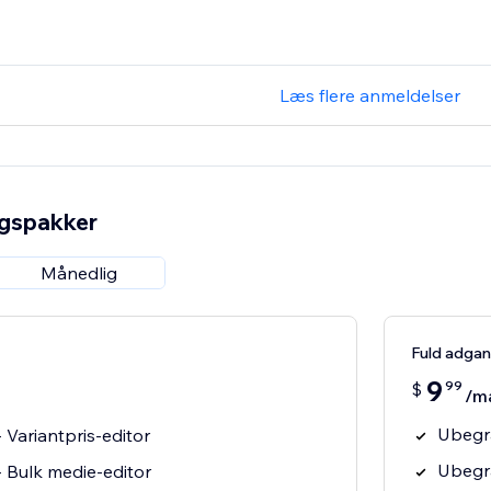
Læs flere anmeldelser
ngspakker
Månedlig
Fuld adga
9
99
$
/m
Ubegræ
 Variantpris-editor
Ubegræ
 Bulk medie-editor