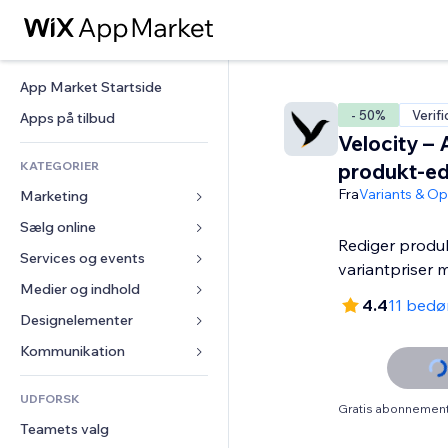
App Market Startside
- 50%
Verifi
Apps på tilbud
Velocity – 
KATEGORIER
produkt-ed
Fra
Variants & Op
Marketing
Sælg online
Annoncer
Rediger produ
Mobil
Services og events
Apps til Webshops
variantpriser 
Statistikker
Forsendelse og levering
Medier og indhold
Hoteller
4.4
11 bed
Sociale medier
Sælg-knapper
Events
Designelementer
Galleri
SEO
Online kurser
Restauranter
Musik
Kort og Navigation
Kommunikation 
Engagement
Print on Demand
Ejendomshandel
Podcasts
Privatliv & Sikkerhed
Formularer
Hjemmesideregister
Bogføring
UDFORSK
Bookinger
Fotografi
Ur
Blog
Gratis abonnement 
E-mail
Kuponer og loyalitet
Teamets valg
Video
Sideskabeloner
Meningsmålinger