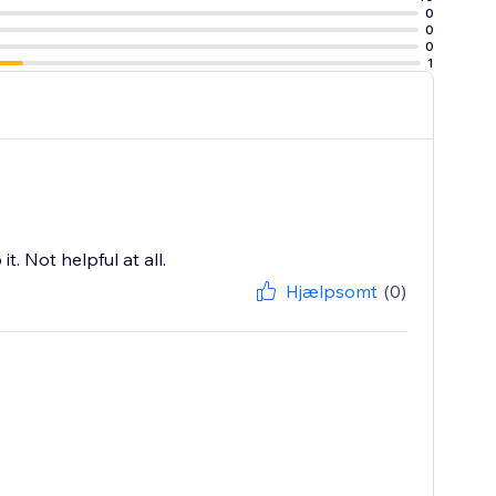
0
0
0
1
t. Not helpful at all.
Hjælpsomt
(0)