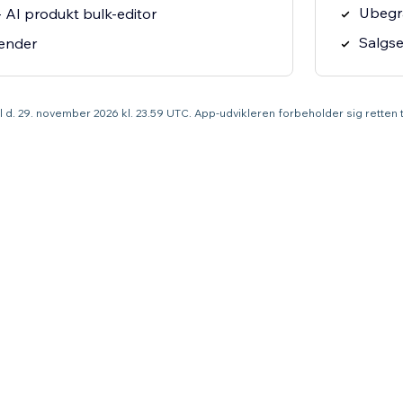
Ubegræ
 AI produkt bulk-editor
Salgs
ender
til d. 29. november 2026 kl. 23.59 UTC. App-udvikleren forbeholder sig retten ti