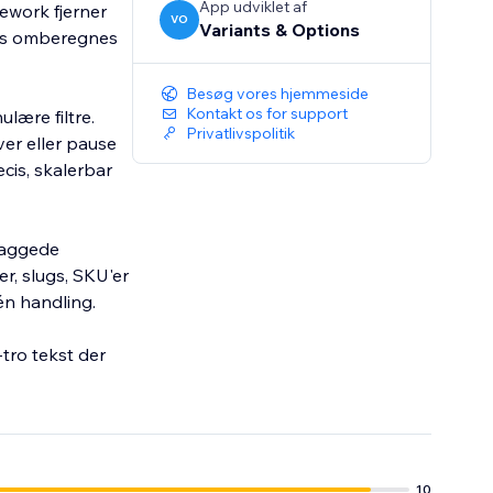
App udviklet af
ework fjerner
VO
Variants & Options
pris omberegnes
Besøg vores hjemmeside
Kontakt os for support
lære filtre.
Privatlivspolitik
er eller pause
cis, skalerbar
 taggede
r, slugs, SKU'er
én handling.
tro tekst der
10