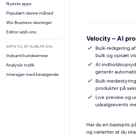
Konvertering
Lagerløsninger
Nyeste apps
PDF
Billedeffekter
Chat
Dropshipping
Fildeling
Populært denne måned
Knapper og menuer
Kommentarer
Priser og abonnement
Nyheder
Bannere og badges
Wix Business-løsninger
Telefon
Crowdfunding
Indholdsservices
Lommeregnere
Fællesskab
Editor add-ons
Mad og drikkevarer
Velocity – AI pr
Teksteffekter
Søg
Anmeldelser og anbefalinger
APPS TIL AT HJÆLPE DIG
Vejr
Bulk-redigering af
CRM
bulk og opsæt visu
Indsaml kundeemner
Diagrammer og tabeller
AI-indholdsoprydn
Analysér trafik
generér automatis
Interager med besøgende
Bulk-mediestyring: 
produkter på sek
Live preview og u
udsalgsevents me
Har du en basispris på
og varianter at du sk