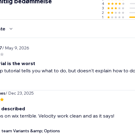
itlig bedømmelse
4
3
2
1
te
7
/ May 9, 2026
ial is the worst
p tutorial tells you what to do, but doesn't explain how to do i
hes
/ Dec 23, 2025
 described
 on wix terrible. Velocity work clean and as it says!
team Variants &amp; Options