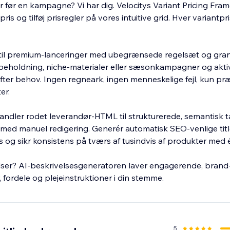
 før en kampagne? Vi har dig. Velocitys Variant Pricing Fram
ris og tilføj prisregler på vores intuitive grid. Hver variant
g til premium-lanceringer med ubegrænsede regelsæt og granu
eholdning, niche-materialer eller sæsonkampagner og aktiv
ter behov. Ingen regneark, ingen menneskelige fejl, kun præ
er.
rvandler rodet leverandør-HTML til strukturerede, semantisk
 med manuel redigering. Generér automatisk SEO-venlige title
g sikr konsistens på tværs af tusindvis af produkter med 
elser? AI-beskrivelsesgeneratoren laver engagerende, brand-
fordele og plejeinstruktioner i din stemme.
5