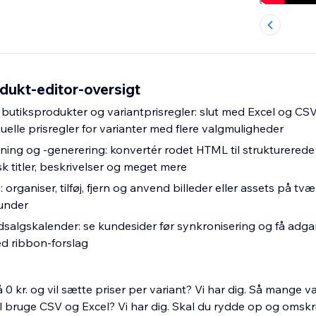
odukt-editor-oversigt
 butiksprodukter og variantprisregler: slut med Excel og CSV, 
elle prisregler for varianter med flere valgmuligheder
ing og -generering: konvertér rodet HTML til strukturerede
k titler, beskrivelser og meget mere
organiser, tilføj, fjern og anvend billeder eller assets på tvær
under
dsalgskalender: se kundesider før synkronisering og få adgan
d ribbon-forslag
 0 kr. og vil sætte priser per variant? Vi har dig. Så mange 
al bruge CSV og Excel? Vi har dig. Skal du rydde op og omsk