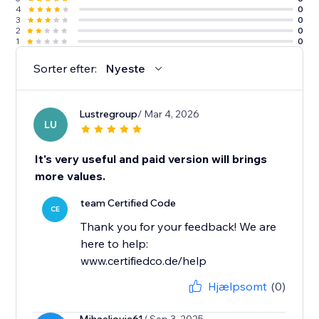
4
0
3
0
2
0
1
0
Sorter efter:
Nyeste
Lustregroup
/ Mar 4, 2026
LU
It's very useful and paid version will brings
more values.
team Certified Code
CE
Thank you for your feedback! We are
here to help:
www.certifiedco.de/help
Hjælpsomt
(0)