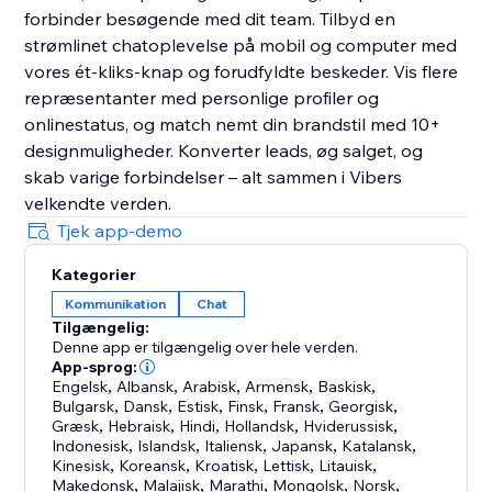
forbinder besøgende med dit team. Tilbyd en
strømlinet chatoplevelse på mobil og computer med
vores ét-kliks-knap og forudfyldte beskeder. Vis flere
repræsentanter med personlige profiler og
onlinestatus, og match nemt din brandstil med 10+
designmuligheder. Konverter leads, øg salget, og
skab varige forbindelser – alt sammen i Vibers
velkendte verden.
Tjek app-demo
Kategorier
Kommunikation
Chat
Tilgængelig:
Denne app er tilgængelig over hele verden.
App-sprog:
Engelsk
,
Albansk
,
Arabisk
,
Armensk
,
Baskisk
,
Bulgarsk
,
Dansk
,
Estisk
,
Finsk
,
Fransk
,
Georgisk
,
Græsk
,
Hebraisk
,
Hindi
,
Hollandsk
,
Hviderussisk
,
Indonesisk
,
Islandsk
,
Italiensk
,
Japansk
,
Katalansk
,
Kinesisk
,
Koreansk
,
Kroatisk
,
Lettisk
,
Litauisk
,
Makedonsk
,
Malajisk
,
Marathi
,
Mongolsk
,
Norsk
,