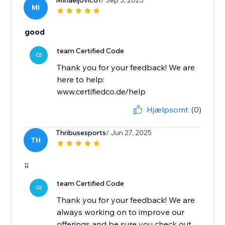
Mihaeljovic61
/ Sep 3, 2025
MI
good
team Certified Code
CE
Thank you for your feedback! We are
here to help:
www.certifiedco.de/help
Hjælpsomt
(0)
Thribusesports
/ Jun 27, 2025
TH
;;
team Certified Code
CE
Thank you for your feedback! We are
always working on to improve our
offerings and be sure you check out