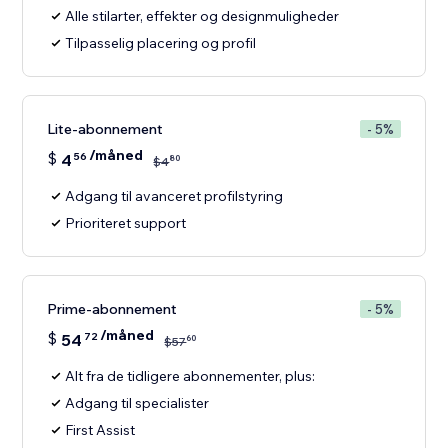
Alle stilarter, effekter og designmuligheder
Tilpasselig placering og profil
Lite-abonnement
- 5%
/måned
$
4
56
80
$
4
Adgang til avanceret profilstyring
Prioriteret support
Prime-abonnement
- 5%
/måned
$
54
72
60
$
57
Alt fra de tidligere abonnementer, plus:
Adgang til specialister
First Assist