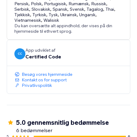
Persisk
,
Polsk
,
Portugisisk
,
Rumænsk
,
Russisk
,
Serbisk
,
Slovakisk
,
Spansk
,
Svensk
,
Tagalog
,
Thai
,
Tjekkisk
,
Tyrkisk
,
Tysk
,
Ukrainsk
,
Ungarsk
,
Vietnamesisk
,
Walisisk
Du kan oversætte alt appindhold, der vises på din
hjemmeside til ethvert sprog.
App udviklet af
CC
Certified Code
Besøg vores hjemmeside
Kontakt os for support
Privatlivspolitik
5.0 gennemsnitlig bedømmelse
6 bedømmelser
5
6