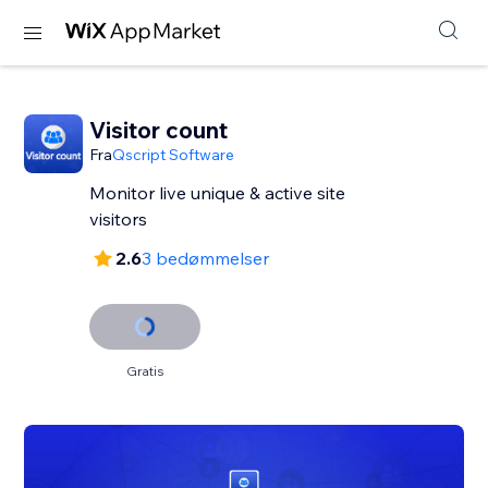
Visitor count
Fra
Qscript Software
Monitor live unique & active site
visitors
2.6
3 bedømmelser
Gratis