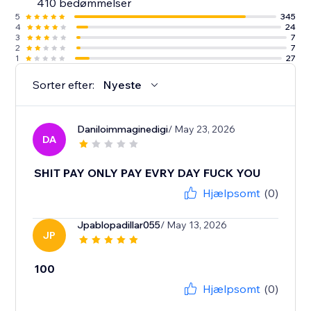
410 bedømmelser
5
345
4
24
3
7
2
7
1
27
Sorter efter:
Nyeste
Daniloimmaginedigi
/ May 23, 2026
DA
SHIT PAY ONLY PAY EVRY DAY FUCK YOU
Hjælpsomt
(0)
Jpablopadillar055
/ May 13, 2026
JP
100
Hjælpsomt
(0)