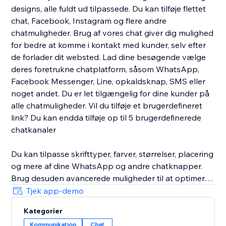
designs, alle fuldt ud tilpassede. Du kan tilføje flettet
chat, Facebook, Instagram og flere andre
chatmuligheder. Brug af vores chat giver dig mulighed
for bedre at komme i kontakt med kunder, selv efter
de forlader dit websted. Lad dine besøgende vælge
deres foretrukne chatplatform, såsom WhatsApp,
Facebook Messenger, Line, opkaldsknap, SMS eller
noget andet. Du er let tilgængelig for dine kunder på
alle chatmuligheder. Vil du tilføje et brugerdefineret
link? Du kan endda tilføje op til 5 brugerdefinerede
chatkanaler
Du kan tilpasse skrifttyper, farver, størrelser, placering
og mere af dine WhatsApp og andre chatknapper.
Brug desuden avancerede muligheder til at optimere
din chat-widget til maksimale konverteringer. Du vil
Tjek app-demo
være i stand til at vise dine WhatsApp og andre chat-
Kategorier
widgets til dine kvalificerede besøgende på det rigtige
Kommunikation
Chat