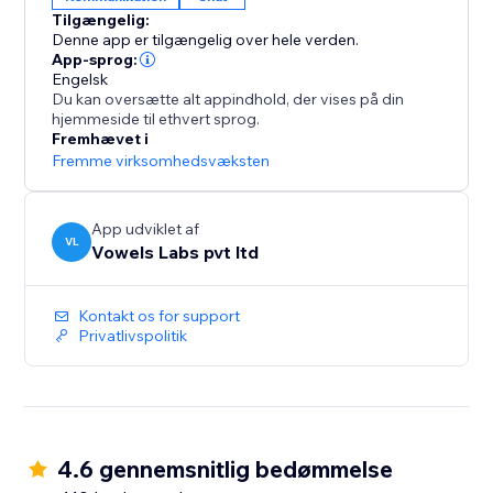
tidspunkt. Du kan spore din præstation via
Tilgængelig:
indbyggede analyser for at få bedre indsigt i
Denne app er tilgængelig over hele verden.
App-sprog:
Engelsk
Du kan oversætte alt appindhold, der vises på din
hjemmeside til ethvert sprog.
Fremhævet i
Fremme virksomhedsvæksten
App udviklet af
VL
Vowels Labs pvt ltd
Kontakt os for support
Privatlivspolitik
4.6 gennemsnitlig bedømmelse