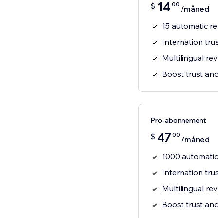
14
00
$
/måned
15 automatic re
Internation tru
Multilingual re
Boost trust an
Pro-abonnement
47
00
$
/måned
1000 automatic
Internation tru
Multilingual re
Boost trust an