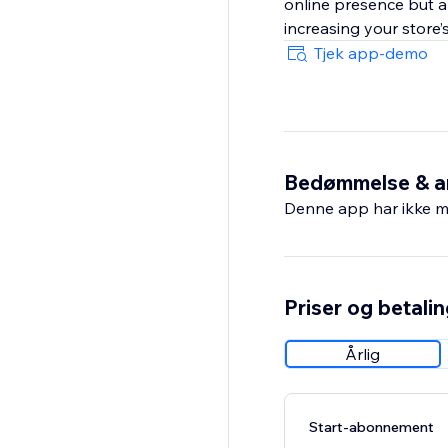
online presence but al
increasing your store’
Tjek app-demo
Bedømmelse & a
Denne app har ikke m
Priser og betali
Årlig
Start-abonnement