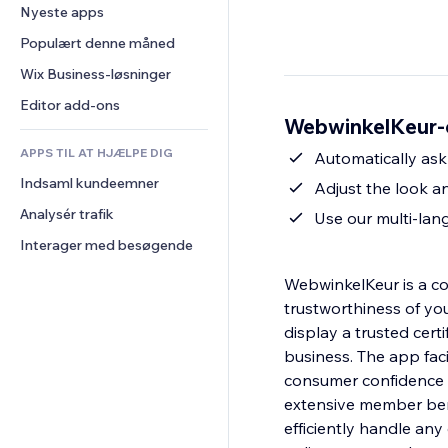
Konvertering
Lagerløsninger
Nyeste apps
PDF
Billedeffekter
Chat
Dropshipping
Fildeling
Populært denne måned
Knapper og menuer
Kommentarer
Priser og abonnement
Nyheder
Bannere og badges
Wix Business-løsninger
Telefon
Crowdfunding
Indholdsservices
Lommeregnere
Fællesskab
Editor add-ons
Mad og drikkevarer
WebwinkelKeur-
Teksteffekter
Søg
Anmeldelser og anbefalinger
APPS TIL AT HJÆLPE DIG
Vejr
Automatically ask
CRM
Indsaml kundeemner
Diagrammer og tabeller
Adjust the look a
Analysér trafik
Use our multi-lan
Interager med besøgende
WebwinkelKeur is a co
trustworthiness of yo
display a trusted cert
business. The app faci
consumer confidence an
extensive member bene
efficiently handle an