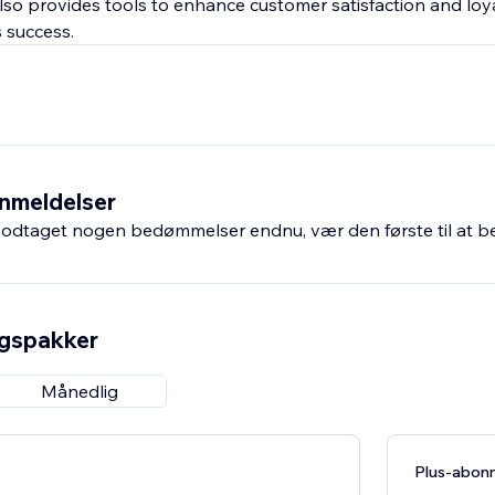
so provides tools to enhance customer satisfaction and loyal
s success.
nmeldelser
odtaget nogen bedømmelser endnu, vær den første til at 
ngspakker
Månedlig
Plus-abon