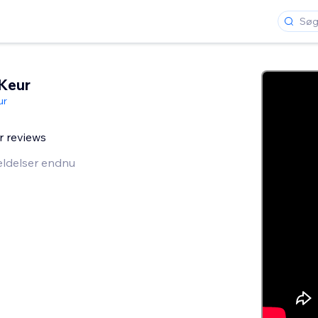
Keur
ur
 reviews
ldelser endnu