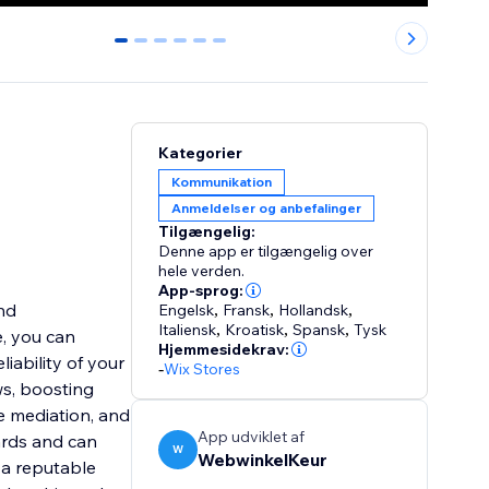
0
1
2
3
4
5
Kategorier
Kommunikation
Anmeldelser og anbefalinger
Tilgængelig:
Denne app er tilgængelig over
hele verden.
App-sprog:
nd
Engelsk
,
Fransk
,
Hollandsk
,
Italiensk
,
Kroatisk
,
Spansk
,
Tysk
e, you can
Hjemmesidekrav:
iability of your
-
Wix Stores
ws, boosting
te mediation, and
App udviklet af
ards and can
W
WebwinkelKeur
 a reputable