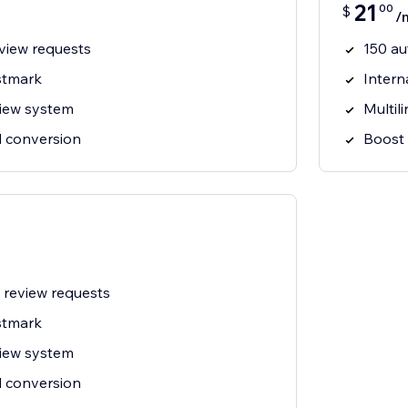
21
00
$
/
view requests
150 au
stmark
Intern
view system
Multil
d conversion
Boost 
 review requests
stmark
view system
d conversion