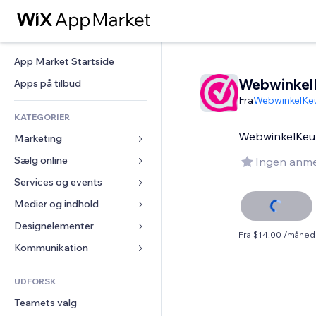
App Market Startside
Webwinkel
Apps på tilbud
Fra
WebwinkelKe
KATEGORIER
WebwinkelKeur
Marketing
Sælg online
Annoncer
Ingen anme
Mobil
Services og events
Apps til Webshops
Statistikker
Forsendelse og levering
Medier og indhold
Hoteller
Sociale medier
Sælg-knapper
Events
Designelementer
Galleri
Fra $14.00 /måned
SEO
Online kurser
Restauranter
Musik
Kort og Navigation
Kommunikation 
Engagement
Print on Demand
Ejendomshandel
Podcasts
Privatliv & Sikkerhed
Formularer
Hjemmesideregister
Bogføring
UDFORSK
Bookinger
Fotografi
Ur
Blog
E-mail
Kuponer og loyalitet
Teamets valg
Video
Sideskabeloner
Meningsmålinger