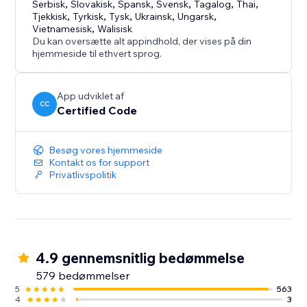
Serbisk
,
Slovakisk
,
Spansk
,
Svensk
,
Tagalog
,
Thai
,
Tjekkisk
,
Tyrkisk
,
Tysk
,
Ukrainsk
,
Ungarsk
,
Vietnamesisk
,
Walisisk
Du kan oversætte alt appindhold, der vises på din
hjemmeside til ethvert sprog.
App udviklet af
CC
Certified Code
Besøg vores hjemmeside
Kontakt os for support
Privatlivspolitik
4.9 gennemsnitlig bedømmelse
579 bedømmelser
5
563
4
3