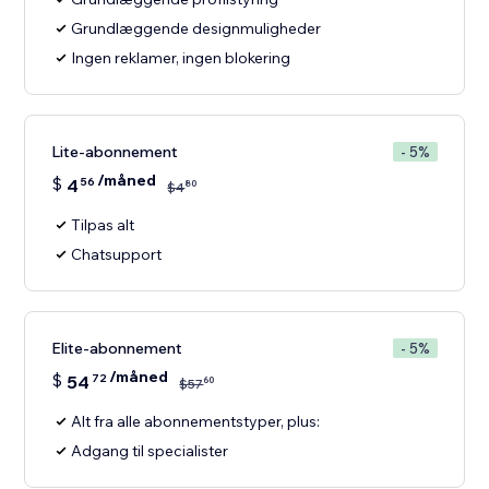
Grundlæggende designmuligheder
Ingen reklamer, ingen blokering
Lite-abonnement
- 5%
/måned
$
4
56
80
$
4
Tilpas alt
Chatsupport
Elite-abonnement
- 5%
/måned
$
54
72
60
$
57
Alt fra alle abonnementstyper, plus:
Adgang til specialister