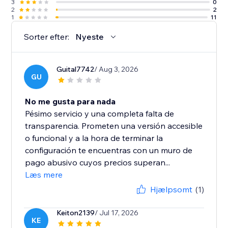
3
0
2
2
1
11
Sorter efter:
Nyeste
Guital7742
/ Aug 3, 2026
GU
No me gusta para nada
Pésimo servicio y una completa falta de
transparencia. Prometen una versión accesible
o funcional y a la hora de terminar la
configuración te encuentras con un muro de
pago abusivo cuyos precios superan...
Læs mere
Hjælpsomt
(1)
Keiton2139
/ Jul 17, 2026
KE