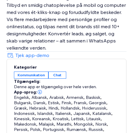
Tilbyd en smidig chatoplevelse på mobil og computer
med vores ét-kliks-knap og forududfyldte beskeder.
Vis flere medarbejdere med personlige profiler og
onlinestatus, og tilpas nemt dit brands stil med 10+
designmuligheder. Konvertér leads, øg salget, og
skab varige relationer – alt sammen i WhatsApps
velkendte verden.
Tjek app-demo
Kategorier
Kommunikation
Chat
Tilgængelig:
Denne app er tilgængelig over hele verden.
App-sprog:
Engelsk
,
Albansk
,
Arabisk
,
Armensk
,
Baskisk
,
Bulgarsk
,
Dansk
,
Estisk
,
Finsk
,
Fransk
,
Georgisk
,
Græsk
,
Hebraisk
,
Hindi
,
Hollandsk
,
Hviderussisk
,
Indonesisk
,
Islandsk
,
Italiensk
,
Japansk
,
Katalansk
,
Kinesisk
,
Koreansk
,
Kroatisk
,
Lettisk
,
Litauisk
,
Makedonsk
,
Malajisk
,
Marathi
,
Mongolsk
,
Norsk
,
Persisk
,
Polsk
,
Portugisisk
,
Rumænsk
,
Russisk
,