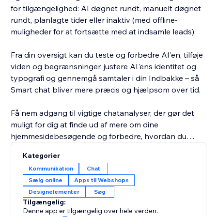
for tilgængelighed: AI døgnet rundt, manuelt døgnet
rundt, planlagte tider eller inaktiv (med offline-
muligheder for at fortsætte med at indsamle leads).
Fra din oversigt kan du teste og forbedre AI'en, tilføje
viden og begrænsninger, justere AI'ens identitet og
typografi og gennemgå samtaler i din Indbakke – så
Smart chat bliver mere præcis og hjælpsom over tid.
Få nem adgang til vigtige chatanalyser, der gør det
muligt for dig at finde ud af mere om dine
hjemmesidebesøgende og forbedre, hvordan du
engagerer dig med dem for at øge konverteringerne.
Kategorier
Smart chat analyserer også dine samtaler for at give
Kommunikation
Chat
dig nøgleindsigt i, hvad dine kunder leder efter, og
Sælg online
Apps til Webshops
hvordan du kan forbedre din virksomhed.
Designelementer
Søg
Tilgængelig:
Tidligere kendt som Wix AI Site-Chat er Smart chat nu
Denne app er tilgængelig over hele verden.