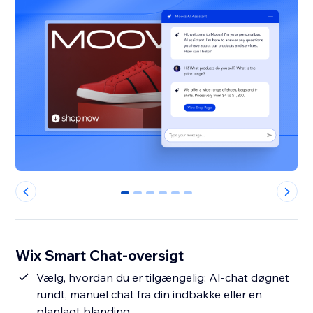
0
1
2
3
4
5
Wix Smart Chat-oversigt
Vælg, hvordan du er tilgængelig: AI-chat døgnet
rundt, manuel chat fra din indbakke eller en
planlagt blanding.