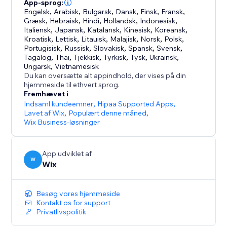
opgraderet til at inkludere aktiv (Manuel) chat – og
App-sprog:
Engelsk
,
Arabisk
,
Bulgarsk
,
Dansk
,
Finsk
,
Fransk
,
den er designet til at erstatte den gamle Wix Chat
Græsk
,
Hebraisk
,
Hindi
,
Hollandsk
,
Indonesisk
,
Italiensk
,
Japansk
,
Katalansk
,
Kinesisk
,
Koreansk
,
Kroatisk
,
Lettisk
,
Litauisk
,
Malajisk
,
Norsk
,
Polsk
,
Portugisisk
,
Russisk
,
Slovakisk
,
Spansk
,
Svensk
,
Tagalog
,
Thai
,
Tjekkisk
,
Tyrkisk
,
Tysk
,
Ukrainsk
,
Ungarsk
,
Vietnamesisk
Du kan oversætte alt appindhold, der vises på din
hjemmeside til ethvert sprog.
Fremhævet i
Indsaml kundeemner
,
Hipaa Supported Apps
,
Lavet af Wix
,
Populært denne måned
,
Wix Business-løsninger
App udviklet af
W
Wix
Besøg vores hjemmeside
Kontakt os for support
Privatlivspolitik