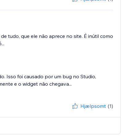
de tudo, que ele não aprece no site. É inútil como
..
o. Isso foi causado por um bug no Studio,
mente e o widget não chegava...
Hjælpsomt
(1)