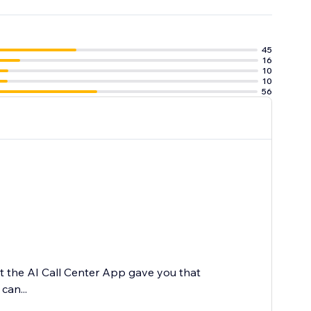
45
16
10
10
56
at the AI Call Center App gave you that
can...