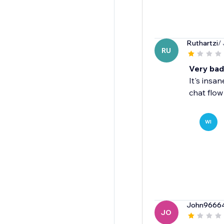
Ruthartzi
/
RU
Very bad
It's insa
chat flow
WI
John9666
JO