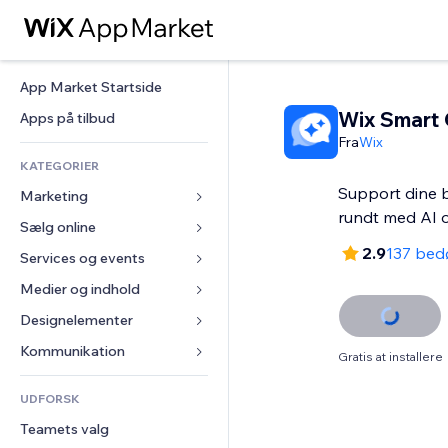
App Market Startside
Wix Smart 
Apps på tilbud
Fra
Wix
KATEGORIER
Support dine
Marketing
rundt med AI 
Sælg online
Annoncer
2.9
137 bed
Mobil
Services og events
Apps til Webshops
Statistikker
Forsendelse og levering
Medier og indhold
Hoteller
Sociale medier
Sælg-knapper
Events
Designelementer
Galleri
SEO
Online kurser
Restauranter
Musik
Kort og Navigation
Kommunikation 
Gratis at installere
Engagement
Print on Demand
Ejendomshandel
Podcasts
Privatliv & Sikkerhed
Formularer
Hjemmesideregister
Bogføring
UDFORSK
Bookinger
Fotografi
Ur
Blog
E-mail
Kuponer og loyalitet
Teamets valg
Video
Sideskabeloner
Meningsmålinger