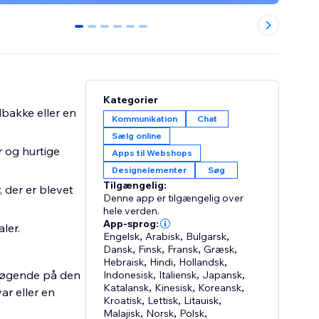
0
1
2
3
4
5
Kategorier
dbakke eller en
Kommunikation
Chat
Sælg online
 og hurtige
Apps til Webshops
Designelementer
Søg
Tilgængelig:
 der er blevet
Denne app er tilgængelig over
hele verden.
App-sprog:
ler.
Engelsk
,
Arabisk
,
Bulgarsk
,
Dansk
,
Finsk
,
Fransk
,
Græsk
,
Hebraisk
,
Hindi
,
Hollandsk
,
esøgende på den
Indonesisk
,
Italiensk
,
Japansk
,
Katalansk
,
Kinesisk
,
Koreansk
,
ar eller en
Kroatisk
,
Lettisk
,
Litauisk
,
Malajisk
,
Norsk
,
Polsk
,