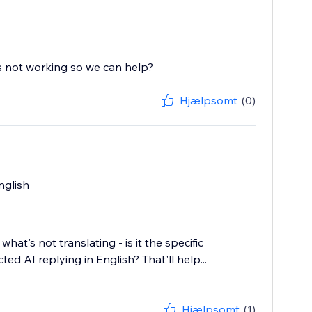
Hjælpsomt
(0)
nglish
hat's not translating - is it the specific
ed AI replying in English? That'll help...
Hjælpsomt
(1)