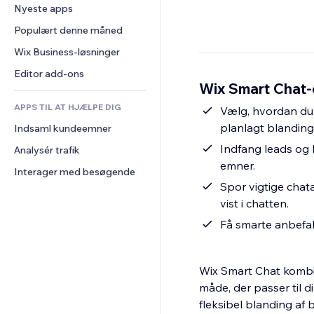
Konvertering
Lagerløsninger
Nyeste apps
PDF
Billedeffekter
Chat
Dropshipping
Fildeling
Populært denne måned
Knapper og menuer
Kommentarer
Priser og abonnement
Nyheder
Bannere og badges
Wix Business-løsninger
Telefon
Crowdfunding
Indholdsservices
Lommeregnere
Fællesskab
Editor add-ons
Mad og drikkevarer
Wix Smart Chat-
Teksteffekter
Søg
Anmeldelser og anbefalinger
APPS TIL AT HJÆLPE DIG
Vejr
Vælg, hvordan du 
CRM
planlagt blanding
Indsaml kundeemner
Diagrammer og tabeller
Indfang leads og
Analysér trafik
emner.
Interager med besøgende
Spor vigtige chat
vist i chatten.
Få smarte anbefal
Wix Smart Chat kombi
måde, der passer til d
fleksibel blanding af 