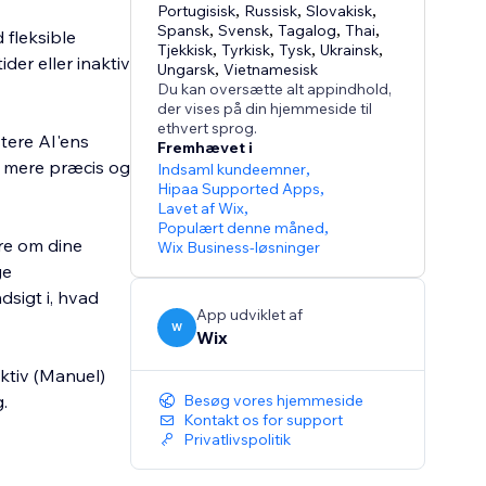
Portugisisk
,
Russisk
,
Slovakisk
,
Spansk
,
Svensk
,
Tagalog
,
Thai
,
fleksible
Tjekkisk
,
Tyrkisk
,
Tysk
,
Ukrainsk
,
der eller inaktiv
Ungarsk
,
Vietnamesisk
Du kan oversætte alt appindhold,
der vises på din hjemmeside til
ethvert sprog.
stere AI'ens
Fremhævet i
r mere præcis og
Indsaml kundeemner
,
Hipaa Supported Apps
,
Lavet af Wix
,
Populært denne måned
,
ere om dine
Wix Business-løsninger
ge
dsigt i, hvad
App udviklet af
W
Wix
aktiv (Manuel)
Besøg vores hjemmeside
Kontakt os for support
Privatlivspolitik