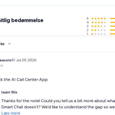
5
itlig bedømmelse
4
3
2
1
te
seasons1
/ Jul 29, 2026
k the AI Call Center App
team Wix
Thanks for the note! Could you tell us a bit more about wh
Smart Chat doesn't? We'd like to understand the gap so we 
Læs mere