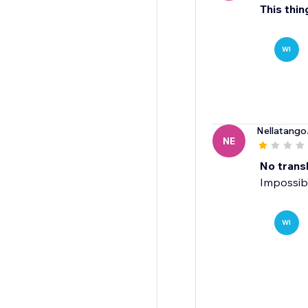
This th
WI
Nellatango
NE
No trans
Impossibl
WI