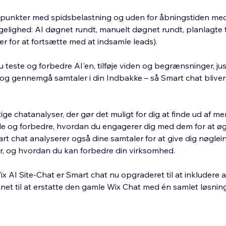
spunkter med spidsbelastning og uden for åbningstiden med 
elighed: AI døgnet rundt, manuelt døgnet rundt, planlagte ti
r for at fortsætte med at indsamle leads).
u teste og forbedre AI'en, tilføje viden og begrænsninger, ju
i og gennemgå samtaler i din Indbakke – så Smart chat blive
ige chatanalyser, der gør det muligt for dig at finde ud af m
og forbedre, hvordan du engagerer dig med dem for at ø
t chat analyserer også dine samtaler for at give dig nøglein
er, og hvordan du kan forbedre din virksomhed.
x AI Site-Chat er Smart chat nu opgraderet til at inkludere 