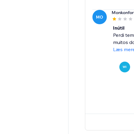
Monkonfor
MO
Inútil
Perdi tem
muitos do
Læs mer
WI