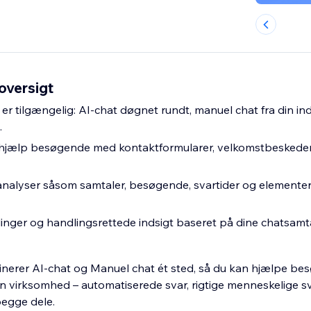
oversigt
er tilgængelig: AI-chat døgnet rundt, manuel chat fra din in
.
 hjælp besøgende med kontaktformularer, velkomstbeskeder
analyser såsom samtaler, besøgende, svartider og elementer,
inger og handlingsrettede indsigt baseret på dine chatsamta
nerer AI-chat og Manuel chat ét sted, så du kan hjælpe b
in virksomhed – automatiserede svar, rigtige menneskelige sv
begge dele.