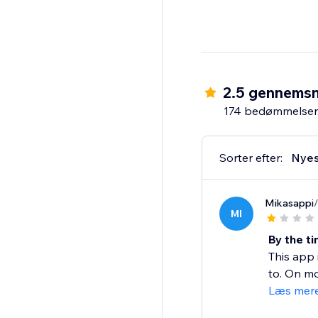
2.5 gennemsn
174 bedømmelser
Sorter efter:
Nyes
Mikasappi
MI
By the ti
This app 
to. On mo
Læs mer