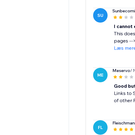
Sunbecomi
SU
I cannot 
This does
pages -->
Læs mer
Meservo
/ 
ME
Good but 
Links to 
of other 
Fleischma
FL