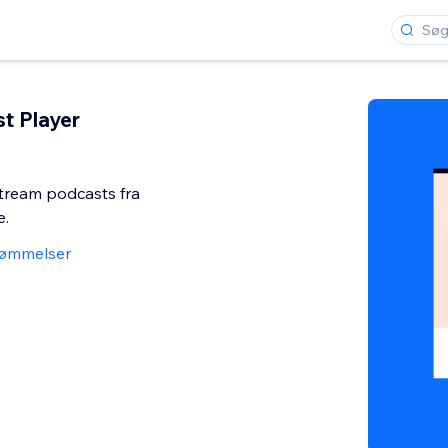
t Player
ream podcasts fra
e.
ømmelser