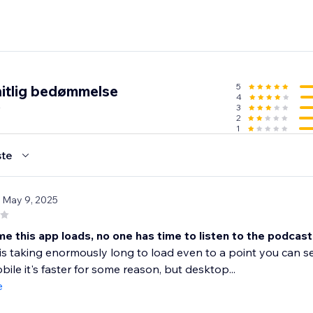
5
itlig bedømmelse
4
3
2
1
te
/ May 9, 2025
me this app loads, no one has time to listen to the podca
is taking enormously long to load even to a point you can se
bile it's faster for some reason, but desktop...
e