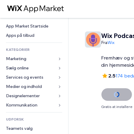
App Market Startside
Wix Podcas
Apps på tilbud
Fra
Wix
KATEGORIER
Fremhæv og st
Marketing
din hjemmesid
Sælg online
Annoncer
2.5
174 bed
Mobil
Services og events
Apps til Webshops
Statistikker
Forsendelse og levering
Medier og indhold
Hoteller
Sociale medier
Sælg-knapper
Events
Designelementer
Galleri
SEO
Online kurser
Restauranter
Musik
Kort og Navigation
Kommunikation 
Gratis at installere
Engagement
Print on Demand
Ejendomshandel
Podcasts
Privatliv & Sikkerhed
Formularer
Hjemmesideregister
Bogføring
UDFORSK
Bookinger
Fotografi
Ur
Blog
E-mail
Kuponer og loyalitet
Teamets valg
Video
Sideskabeloner
Meningsmålinger