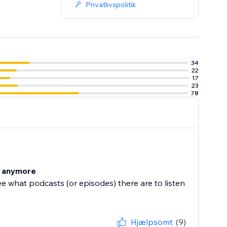
Privatlivspolitik
34
22
17
23
78
st anymore
e what podcasts (or episodes) there are to listen
Hjælpsomt
(9)