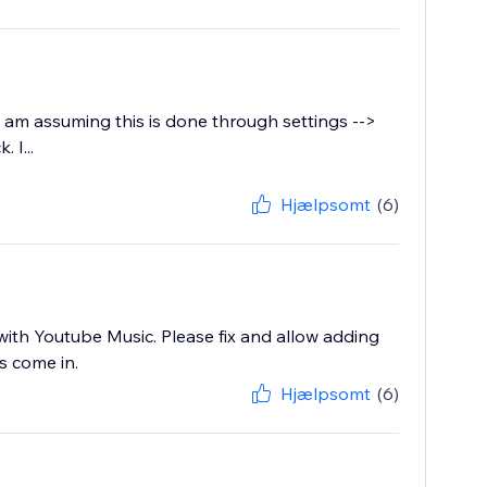
I am assuming this is done through settings -->
 I...
Hjælpsomt
(6)
ith Youtube Music. Please fix and allow adding
s come in.
Hjælpsomt
(6)