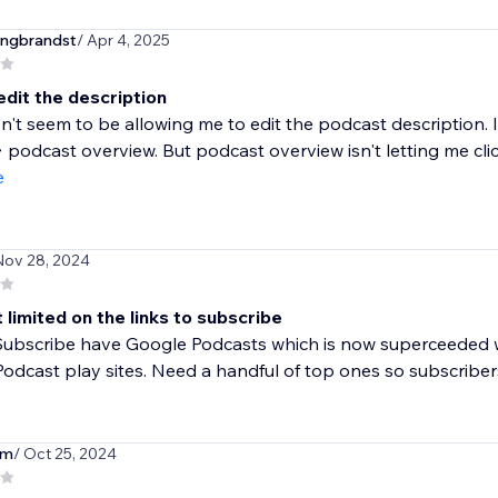
ngbrandst
/ Apr 4, 2025
edit the description
n't seem to be allowing me to edit the podcast description. 
 podcast overview. But podcast overview isn't letting me click.
e
Nov 28, 2024
limited on the links to subscribe
Subscribe have Google Podcasts which is now superceeded w
Podcast play sites. Need a handful of top ones so subscriber
nm
/ Oct 25, 2024