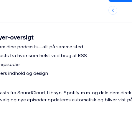
yer-oversigt
am dine podcasts—alt på samme sted
sts fra hvor som helst ved brug af RSS
eoepisoder
ders indhold og design
sts fra SoundCloud, Libsyn, Spotify m.m. og dele dem direk
dvalg og nye episoder opdateres automatisk og bliver vist på