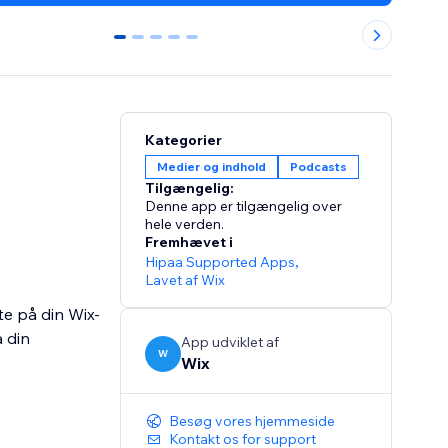
0
1
2
3
4
Kategorier
Medier og indhold
Podcasts
Tilgængelig:
Denne app er tilgængelig over
hele verden.
Fremhævet i
Hipaa Supported Apps
,
Lavet af Wix
te på din Wix-
 din
App udviklet af
W
Wix
Besøg vores hjemmeside
Kontakt os for support