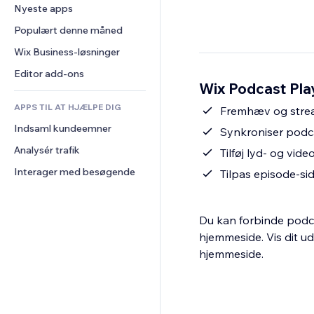
Konvertering
Lagerløsninger
Nyeste apps
PDF
Billedeffekter
Chat
Dropshipping
Fildeling
Populært denne måned
Knapper og menuer
Kommentarer
Priser og abonnement
Nyheder
Bannere og badges
Wix Business-løsninger
Telefon
Crowdfunding
Indholdsservices
Lommeregnere
Fællesskab
Editor add-ons
Mad og drikkevarer
Wix Podcast Pla
Teksteffekter
Søg
Anmeldelser og anbefalinger
APPS TIL AT HJÆLPE DIG
Vejr
Fremhæv og stre
CRM
Indsaml kundeemner
Diagrammer og tabeller
Synkroniser podca
Analysér trafik
Tilføj lyd- og vid
Interager med besøgende
Tilpas episode-si
Du kan forbinde podca
hjemmeside. Vis dit u
hjemmeside.