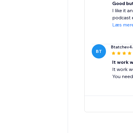
Good but
I like it
podcast e
Læs mer
Btatchev4
BT
It work w
It work w
You need t