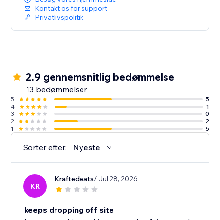
Kontakt os for support
Privatlivspolitik
2.9 gennemsnitlig bedømmelse
13 bedømmelser
5
5
4
1
3
0
2
2
1
5
Sorter efter:
Nyeste
Kraftedeats
/ Jul 28, 2026
KR
keeps dropping off site