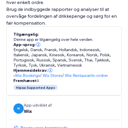
hver enkelt ordre.
Brug de indbyggede rapporter og analyser til at
overvåge fordelingen af drikkepenge og sørg for en
fair kompensation.
Tilgængelig:
Denne app er tilgængelig over hele verden.
App-sprog:
Engelsk
,
Dansk
,
Fransk
,
Hollandsk
,
Indonesisk
,
Italiensk
,
Japansk
,
Kinesisk
,
Koreansk
,
Norsk
,
Polsk
,
Portugisisk
,
Russisk
,
Spansk
,
Svensk
,
Thai
,
Tjekkisk
,
Tyrkisk
,
Tysk
,
Ukrainsk
,
Vietnamesisk
Hjemmesidekrav:
-
Wix Bookings
/
Wix Stores
/
Wix Restaurants-ordrer
Fremhævet i
Hipaa Supported Apps
App udviklet af
W
Wix
Besøg vores hjemmeside