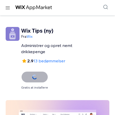
Wix Tips (ny)
Fra
Wix
Administrer og opret nemt
drikkepenge
2.9
13 bedømmelser
Gratis at installere