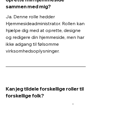
sammen med mig?
Ja. Denne rolle hedder
Hjemmesideadministrator. Rollen kan
hjælpe dig med at oprette, designe
og redigere din hjemmeside, men har
ikke adgang til følsomme
virksomhedsoplysninger.
Kan jeg tildele forskellige roller til
forskellige folk?
Ja. Du kan tildele roller til lige så
mange forskellige personer som din
virksomhed har brug for. Du kan
også oprette tilpassede roller og