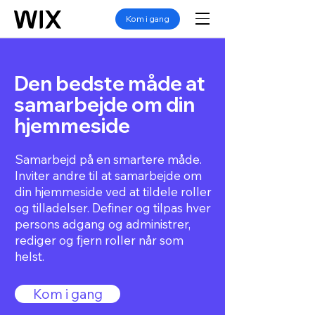
Kom i gang
Den bedste måde at
samarbejde om din
hjemmeside
Samarbejd på en smartere måde.
Inviter andre til at samarbejde om
din hjemmeside ved at tildele roller
og tilladelser. Definer og tilpas hver
persons adgang og administrer,
rediger og fjern roller når som
helst.
Kom i gang