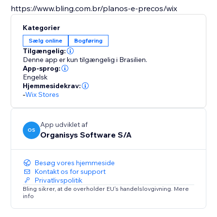
https://www.bling.com.br/planos-e-precos/wix
Kategorier
Sælg online
Bogføring
Tilgængelig:
Denne app er kun tilgængelig i Brasilien.
App-sprog:
Engelsk
Hjemmesidekrav:
-
Wix Stores
App udviklet af
OS
Organisys Software S/A
Besøg vores hjemmeside
Kontakt os for support
Privatlivspolitik
Bling sikrer, at de overholder EU's handelslovgivning. Mere
info