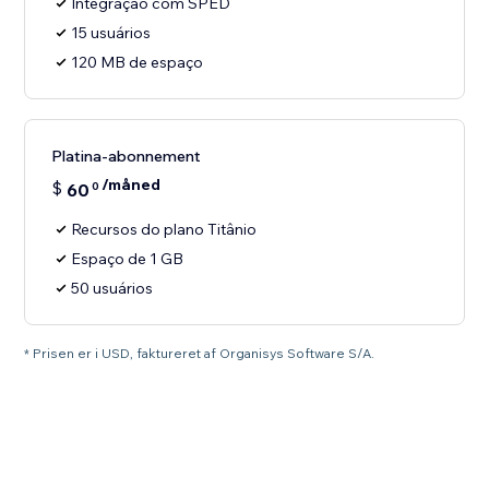
Integração com SPED
15 usuários
120 MB de espaço
Platina-abonnement
/måned
$
60
0
Recursos do plano Titânio
Espaço de 1 GB
50 usuários
* Prisen er i USD, faktureret af Organisys Software S/A.