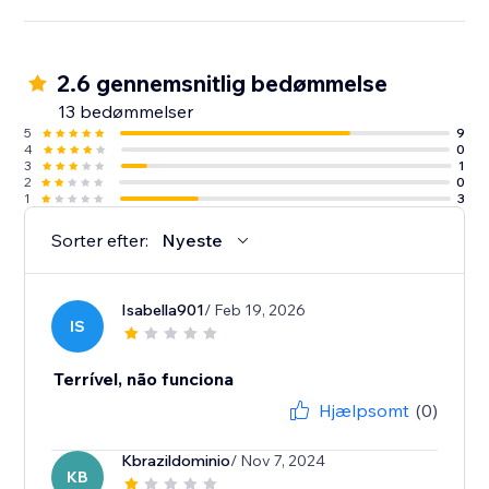
2.6 gennemsnitlig bedømmelse
13 bedømmelser
5
9
4
0
3
1
2
0
1
3
Sorter efter:
Nyeste
Isabella901
/ Feb 19, 2026
IS
Terrível, não funciona
Hjælpsomt
(0)
Kbrazildominio
/ Nov 7, 2024
KB