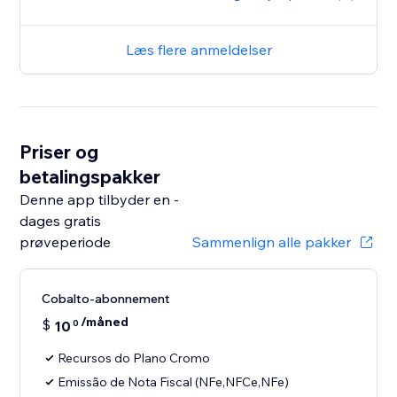
Læs flere anmeldelser
Priser og
betalingspakker
Denne app tilbyder en -
dages gratis
prøveperiode
Sammenlign alle pakker
Cobalto-abonnement
/måned
$
10
0
Recursos do Plano Cromo
Emissão de Nota Fiscal (NFe,NFCe,NFe)