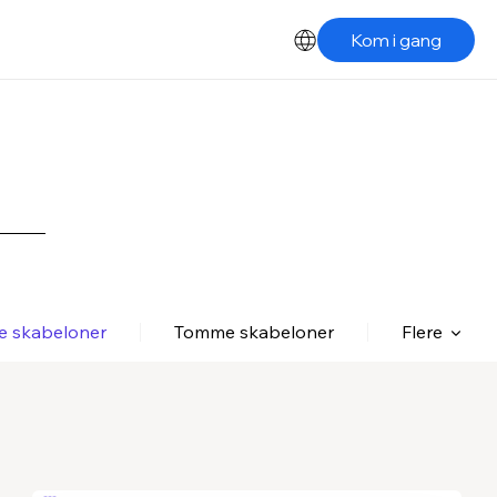
Kom i gang
le skabeloner
Tomme skabeloner
Flere