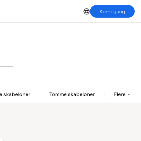
Kom i gang
le skabeloner
Tomme skabeloner
Flere