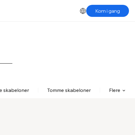
Kom i gang
le skabeloner
Tomme skabeloner
Flere