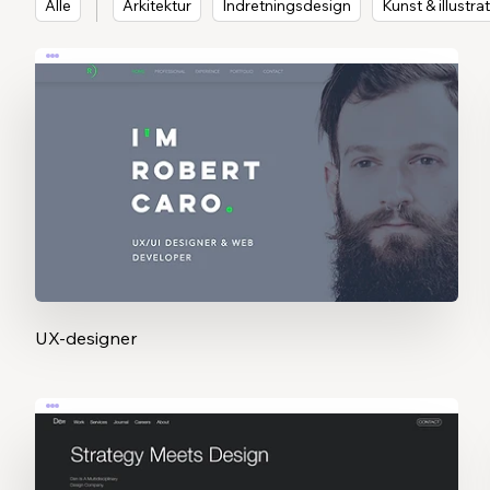
Alle
Arkitektur
Indretningsdesign
Kunst & illustra
UX-designer