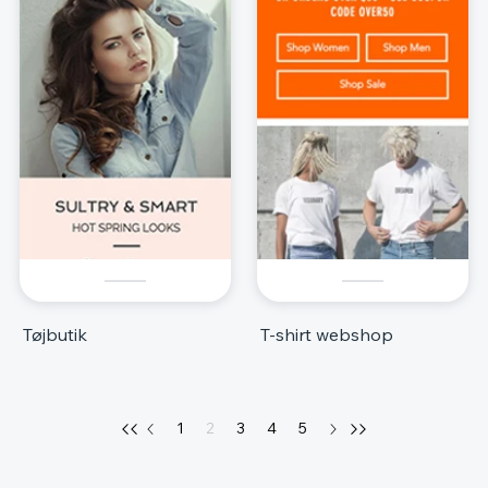
Tøjbutik
T-shirt webshop
1
2
3
4
5