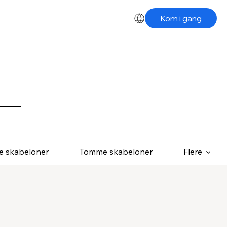
Kom i gang
le skabeloner
Tomme skabeloner
Flere