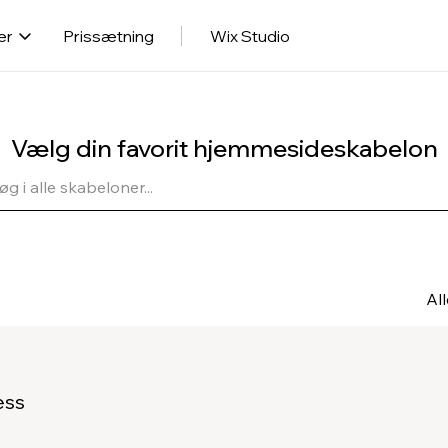
er
Prissætning
Wix Studio
Vælg din favorit hjemmesideskabelon
Al
ess