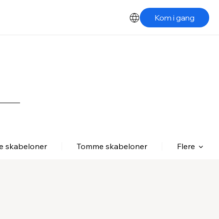
Kom i gang
le skabeloner
Tomme skabeloner
Flere