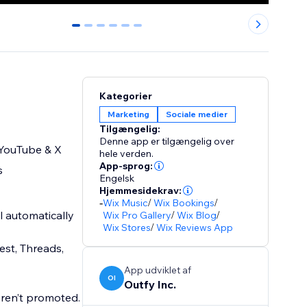
0
1
2
3
4
5
Kategorier
Marketing
Sociale medier
Tilgængelig:
Denne app er tilgængelig over
 YouTube & X
hele verden.
App-sprog:
s
Engelsk
Hjemmesidekrav:
-
Wix Music
/
Wix Bookings
/
l automatically
Wix Pro Gallery
/
Wix Blog
/
Wix Stores
/
Wix Reviews App
est, Threads,
App udviklet af
OI
Outfy Inc.
aren’t promoted.