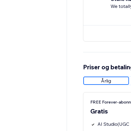
We totall
Priser og betali
Årlig
FREE Forever-abon
Gratis
AI Studio(UGC 