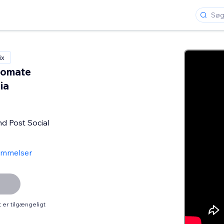
ix
tomate
ia
d Post Social
ømmelser
er tilgængeligt