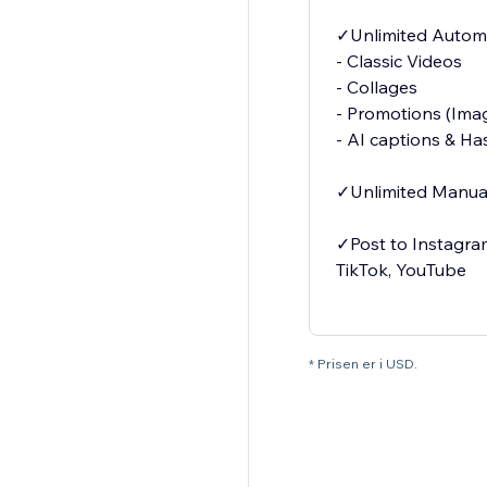
✓Unlimited Autom
- Classic Videos
- Collages
- Promotions (Ima
- AI captions & H
✓Unlimited Manua
✓Post to Instagram
TikTok, YouTube
* Prisen er i USD.