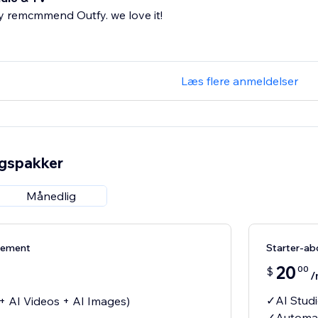
y remcmmend Outfy. we love it!
Læs flere anmeldelser
ngspakker
Månedlig
nement
Starter-a
20
00
$
/
✓AI Studi
+ AI Videos + AI Images)
✓Automat