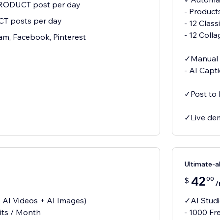
RODUCT post per day
- Product
T posts per day
- 12 Class
- 12 Colla
am, Facebook, Pinterest
✓Manual 
- AI Capt
✓Post to 
✓Live de
Ultimate-
42
00
$
/
 AI Videos + AI Images)
✓AI Studi
its / Month
- 1000 Fr