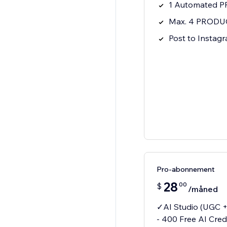
1 Automated P
Max. 4 PRODUC
Post to Instagr
Pro-abonnement
28
00
$
/måned
✓AI Studio (UGC +
- 400 Free AI Cred