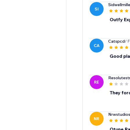
Sidwellmille
SI
Outfy Ex
Catspcd
/ 
CA
Good pla
Resolutest
RE
They for
Nrwstudio
NR
Otune Ra