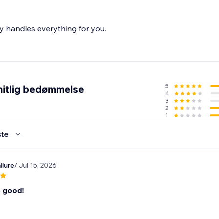
 handles everything for you.
5
itlig bedømmelse
4
3
2
1
te
llure
/ Jul 15, 2026
o good!