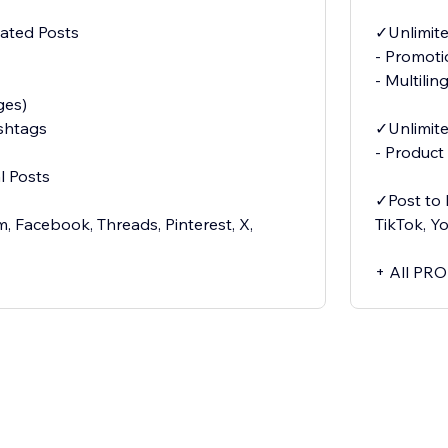
ated Posts
✓Unlimit
- Promoti
- Multili
ges)
ashtags
✓Unlimit
- Product
l Posts
✓Post to 
, Facebook, Threads, Pinterest, X,
TikTok, Y
+ All PRO