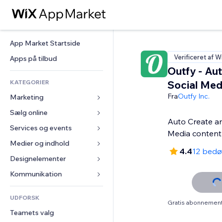
App Market Startside
Verificeret af W
Apps på tilbud
Outfy - Au
KATEGORIER
Social Med
Fra
Outfy Inc.
Marketing
Sælg online
Annoncer
Auto Create an
Mobil
Services og events
Apps til Webshops
Media content
Statistikker
Forsendelse og levering
Medier og indhold
Hoteller
4.4
12 bed
Sociale medier
Sælg-knapper
Events
Designelementer
Galleri
SEO
Online kurser
Restauranter
Musik
Kort og Navigation
Kommunikation 
Engagement
Print on Demand
Ejendomshandel
Podcasts
Privatliv & Sikkerhed
Formularer
Hjemmesideregister
Bogføring
UDFORSK
Bookinger
Fotografi
Ur
Blog
Gratis abonnement 
E-mail
Kuponer og loyalitet
Teamets valg
Video
Sideskabeloner
Meningsmålinger