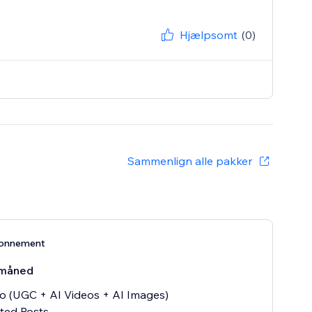
Hjælpsomt
(0)
Sammenlign alle pakker
bonnement
måned
o (UGC + AI Videos + AI Images)
ed Posts