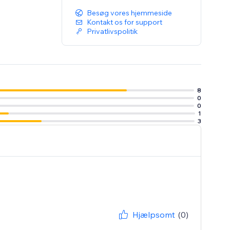
Besøg vores hjemmeside
Kontakt os for support
Privatlivspolitik
8
0
0
1
3
Hjælpsomt
(0)