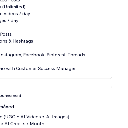
s (Unlimited)
ic Videos / day
ges / day
Posts
ions & Hashtags
Instagram, Facebook, Pinterest, Threads
mo with Customer Success Manager
abonnement
måned
o (UGC + AI Videos + AI Images)
ee AI Credits / Month