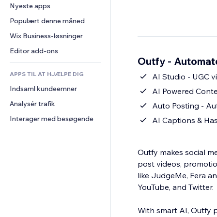
Konvertering
Lagerløsninger
Nyeste apps
PDF
Billedeffekter
Chat
Dropshipping
Fildeling
Populært denne måned
Knapper og menuer
Kommentarer
Priser og abonnement
Nyheder
Bannere og badges
Wix Business-løsninger
Telefon
Crowdfunding
Indholdsservices
Lommeregnere
Fællesskab
Editor add-ons
Mad og drikkevarer
Outfy - Automat
Teksteffekter
Søg
Anmeldelser og anbefalinger
APPS TIL AT HJÆLPE DIG
Vejr
AI Studio - UGC v
CRM
Indsaml kundeemner
Diagrammer og tabeller
AI Powered Conten
Analysér trafik
Auto Posting - Au
Interager med besøgende
AI Captions & Has
Outfy makes social med
post videos, promotio
like JudgeMe, Fera an
YouTube, and Twitter.
With smart AI, Outfy 