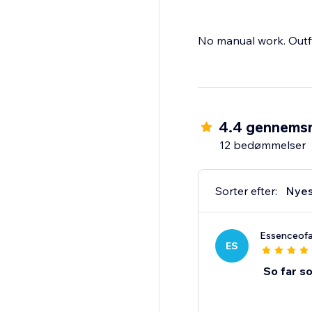
No manual work. Outfy
4.4 gennemsn
12 bedømmelser
Sorter efter:
Nyes
Essenceofa
ES
So far s