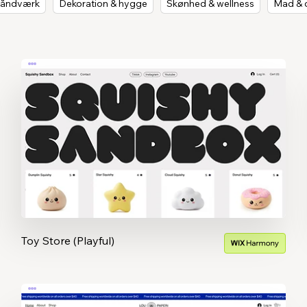
håndværk
Dekoration & hygge
Skønhed & wellness
Mad & d
Toy Store (Playful)