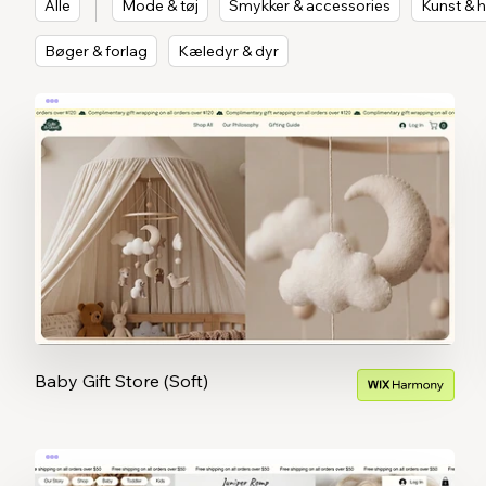
Alle
Mode & tøj
Smykker & accessories
Kunst & 
Bøger & forlag
Kæledyr & dyr
Baby Gift Store (Soft)