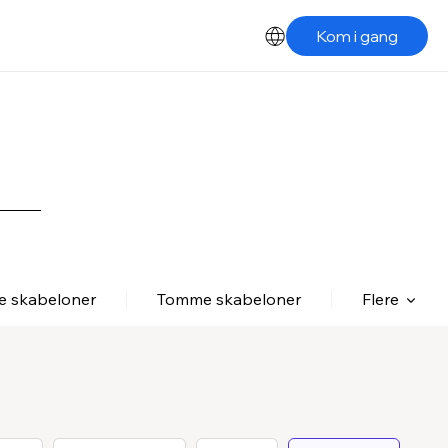
Kom i gang
le skabeloner
Tomme skabeloner
Flere